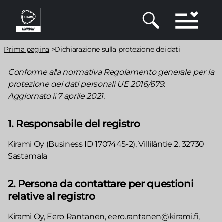
Salta
al
contenuto
principale
Briciole
Prima pagina
>
Dichiarazione sulla protezione dei dati
di
Conforme alla normativa Regolamento generale per la
pane
protezione dei dati personali UE 2016/679.
Aggiornato il 7 aprile 2021.
1. Responsabile del registro
Kirami Oy (Business ID 1707445-2), Villiläntie 2, 32730
Sastamala
2. Persona da contattare per questioni
relative al registro
Kirami Oy, Eero Rantanen, eero.rantanen@kirami.fi,