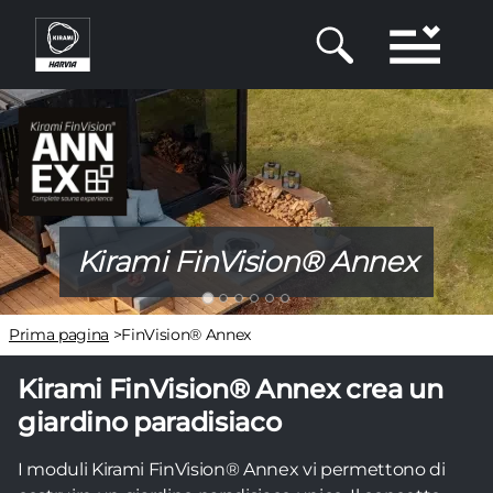
Salta
al
contenuto
principale
Kirami FinVision® Annex
Briciole
Prima pagina
>
FinVision® Annex
di
Kirami FinVision® Annex crea un
pane
giardino paradisiaco
I moduli Kirami FinVision® Annex vi permettono di