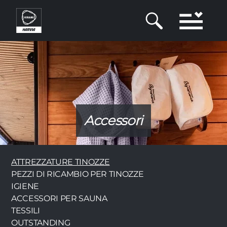
Salta
al
contenuto
principale
Accessori
Category
ATTREZZATURE TINOZZE
PEZZI DI RICAMBIO PER TINOZZE
IGIENE
ACCESSORI PER SAUNA
TESSILI
OUTSTANDING