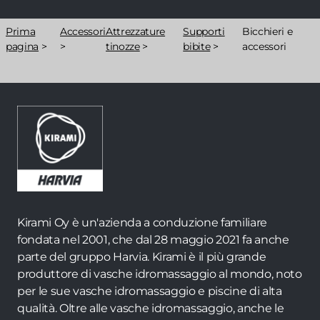
Briciole
Prima
Accessori
Attrezzature
Supporti
Bicchieri e
di
pagina
>
>
tinozze
>
bibite
>
accessori
pane
Kirami Oy è un'azienda a conduzione familiare
fondata nel 2001, che dal 28 maggio 2021 fa anche
parte del gruppo Harvia. Kirami è il più grande
produttore di vasche idromassaggio al mondo, noto
per le sue vasche idromassaggio e piscine di alta
qualità. Oltre alle vasche idromassaggio, anche le