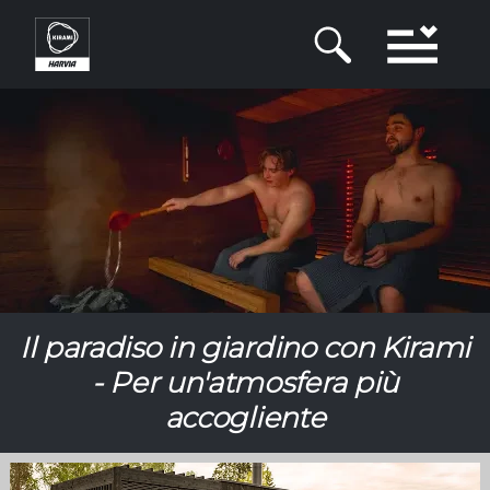
Salta
al
contenuto
principale
Il paradiso in giardino con Kirami
- Per un'atmosfera più
accogliente