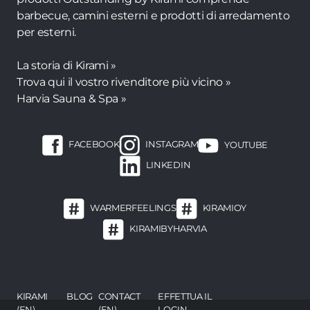
barbecue, camini esterni e prodotti di arredamento
per esterni.
La storia di Kirami »
Trova qui il vostro rivenditore più vicino »
Harvia Sauna & Spa »
FACEBOOK
INSTAGRAM
YOUTUBE
LINKEDIN
WARMERFEELINGS
KIRAMIOY
KIRAMIBYHARVIA
Footer
KIRAMI
BLOG
CONTACT
EFFETTUA IL
(EN)
(EN)
LOGIN