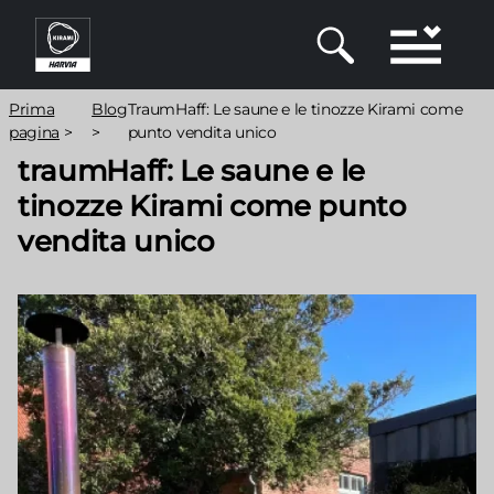
Salta
al
contenuto
principale
Briciole
Prima
Blog
TraumHaff: Le saune e le tinozze Kirami come
di
pagina
>
>
punto vendita unico
traumHaff: Le saune e le
pane
tinozze Kirami come punto
vendita unico