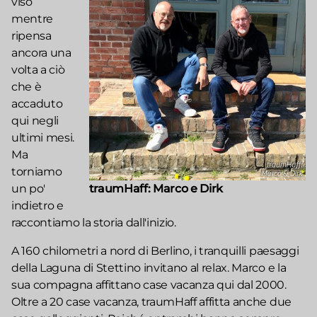
viso
mentre
ripensa
ancora una
volta a ciò
che è
accaduto
qui negli
ultimi mesi.
Ma
torniamo
un po'
traumHaff: Marco e Dirk
indietro e
raccontiamo la storia dall'inizio.
A 160 chilometri a nord di Berlino, i tranquilli paesaggi
della Laguna di Stettino invitano al relax. Marco e la
sua compagna affittano case vacanza qui dal 2000.
Oltre a 20 case vacanza, traumHaff affitta anche due